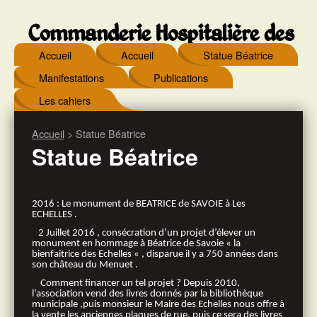
Commanderie Hospitalière des
Accueil
Accueil
Statue Béatrice
Echelles
Manifestations
Publications
Les cahiers
Accueil
> Statue Béatrice
Statue Béatrice
2016 : Le monument de BEATRICE de SAVOIE à Les
ECHELLES .
2 Juillet 2016 , consécration d’un projet d’élever un
monument en hommage à Béatrice de Savoie « la
bienfaitrice des Echelles « , disparue il y a 750 années dans
son château du Menuet .
Comment financer un tel projet ? Depuis 2010,
l’association vend des livres donnés par la bibliothèque
municipale ,puis monsieur le Maire des Echelles nous offre à
la vente les anciennes plaques de rue, puis ce sera des livres