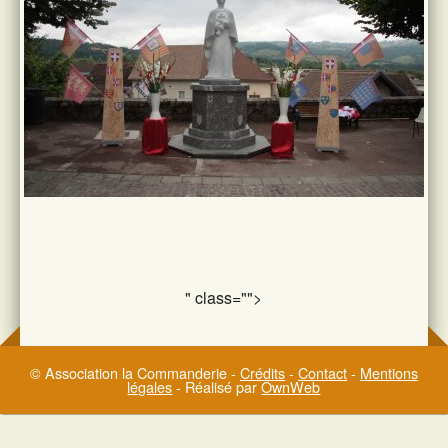
" class="">
© Association la Commanderie -
Crédits
-
Contact
-
Mentions
légales
- Réalisé par
OwnWeb