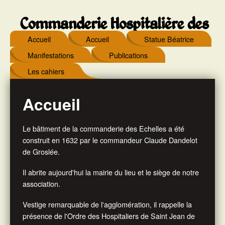
Commanderie Hospitalière des
Accueil
Accueil
Statue Béatrice
Echelles
Manifestations
Publications
Les cahiers
Accueil
Le bâtiment de la commanderie des Echelles a été
construit en 1632 par le commandeur Claude Dandelot
de Groslée.
Il abrite aujourd'hui la mairie du lieu et le siège de notre
association.
Vestige remarquable de l'agglomération, il rappelle la
présence de l'Ordre des Hospitaliers de Saint Jean de